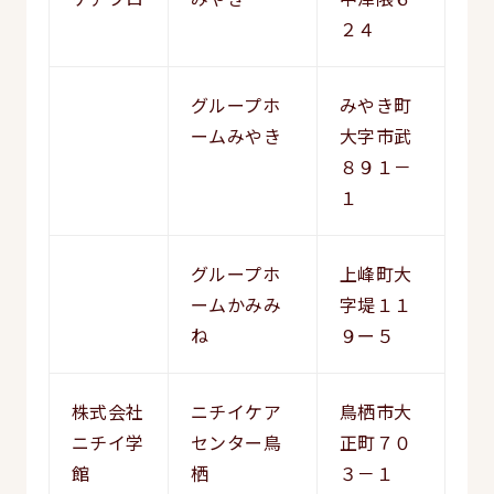
２４
グループホ
みやき町
ームみやき
大字市武
８９１－
１
グループホ
上峰町大
ームかみみ
字堤１１
ね
９ー５
株式会社
ニチイケア
鳥栖市大
ニチイ学
センター鳥
正町７０
館
栖
３－１