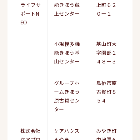
ライフサ
能きぼう蔵
上町６２
ポートN
上センター
０ー１
EO
小規模多機
基山町大
能きぼう基
字園部１
山センター
４８ー３
グループホ
鳥栖市原
ームきぼう
古賀町８
原古賀セン
５４
ター
株式会社
ケアハウス
みやき町
ケアプロ
みやき
中津隈６