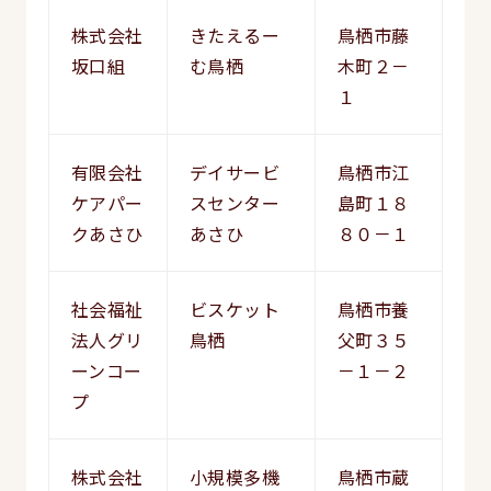
株式会社
きたえるー
鳥栖市藤
坂口組
む鳥栖
木町２－
１
有限会社
デイサービ
鳥栖市江
ケアパー
スセンター
島町１８
クあさひ
あさひ
８０－１
社会福祉
ビスケット
鳥栖市養
法人グリ
鳥栖
父町３５
ーンコー
－１－２
プ
株式会社
小規模多機
鳥栖市蔵