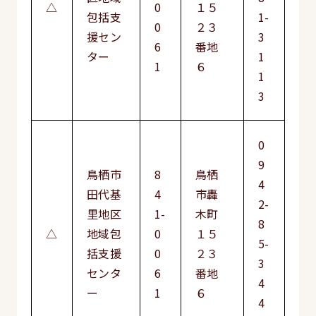
△
0
１５
包括支
1-
0
２３
援セン
3
6
番地
ター
1
1
６
1
3
0
9
鳥栖市
8
鳥栖
4
田代基
4
市轟
2-
里地区
1-
木町
8
△
地域包
0
１５
5-
括支援
0
２３
3
センタ
6
番地
4
ー
1
６
4