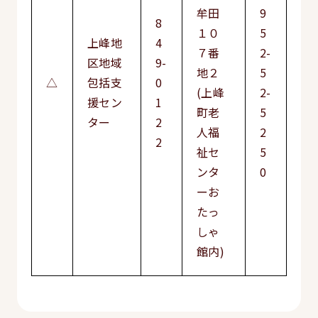
牟田
9
8
１０
5
上峰地
4
７番
2-
区地域
9-
地２
5
△
包括支
0
(上峰
2-
援セン
1
町老
5
ター
2
人福
2
2
祉セ
5
ンタ
0
ーお
たっ
しゃ
館内)