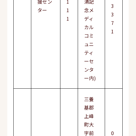
援セン
1
清記
3
ター
1
念メ
3
1
ディ
7
カル
1
コミ
ュニ
ティ
ーセ
ンタ
ー内)
三養
基郡
上峰
町大
字前
0