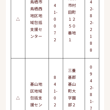
鳥栖市
4
4
市村
鳥栖西
2-
1-
田町
地区地
8
△
0
１２
域包括
2-
0
５０
支援セ
2
7
番地
ンター
1
2
１
8
8
0
三養
9
8
基郡
4
基山地
4
基山
2-
区地域
1-
町大
8
△
包括支
0
字園
1-
援セン
2
部２
7