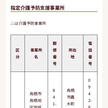
指定介護予防支援事業所
△は介護予防事業所
郵
電
区
事業所
便
所在
話
分
名
番
地
番
号
号
0
9
8
鳥栖
鳥栖市
4
4
市轟
鳥栖地
2-
1-
木町
区地域
8