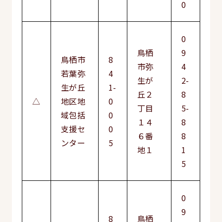
0
0
鳥栖
9
鳥栖市
8
市弥
4
若葉弥
4
生が
2-
生が丘
1-
丘２
8
△
地区地
0
丁目
5-
域包括
0
１４
8
支援セ
0
６番
8
ンター
5
地１
1
5
0
9
8
鳥栖