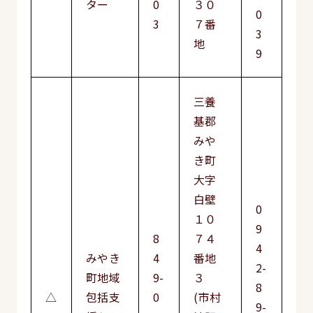
ター
0
３０
0
3
７番
3
地
9
三養
基郡
みや
き町
大字
白壁
0
１０
9
8
７４
4
みやき
4
番地
2-
町地域
9-
３
8
△
包括支
0
(市村
9-