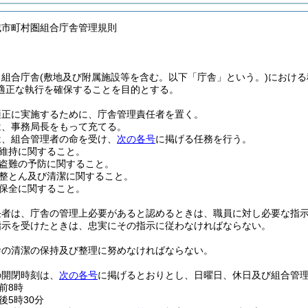
域市町村圏組合庁舎管理規則
、組合庁舎
(敷地及び附属施設等を含む。以下「庁舎」という。)
における
適正な執行を確保することを目的とする。
適正に実施するために、庁舎管理責任者を置く。
は、事務局長をもって充てる。
は、組合管理者の命を受け、
次の各号
に掲げる任務を行う。
維持に関すること。
盗難の予防に関すること。
整とん及び清潔に関すること。
保全に関すること。
任者は、庁舎の管理上必要があると認めるときは、職員に対し必要な指
指示を受けたときは、忠実にその指示に従わなければならない。
舎の清潔の保持及び整理に努めなければならない。
の開閉時刻は、
次の各号
に掲げるとおりとし、日曜日、休日及び組合管
前8時
後5時30分