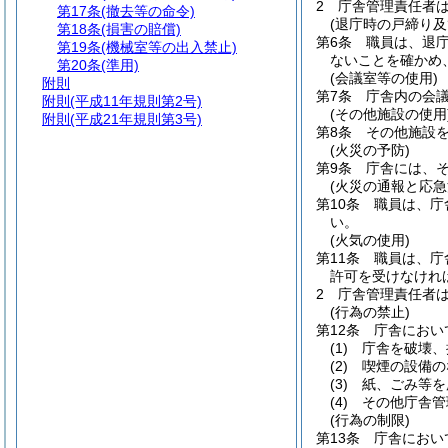
2
庁舎管理責任者
第17条
(撤去等の命令)
(退庁時の戸締り及
第18条
(損害の賠償)
第6条
職員は、退
第19条
(機械室等の出入禁止)
ないことを確かめ
第20条
(準用)
(会議室等の使用)
附則
第7条
庁舎内の会
附則
(平成11年規則第2号)
(その他施設の使用
附則
(平成21年規則第3号)
第8条
その他施設
(火災の予防)
第9条
庁舎には、
(火災の通報と応急
第10条
職員は、庁
い。
(火気の使用)
第11条
職員は、庁
許可を受けなけれ
2
庁舎管理責任者
(行為の禁止)
第12条
庁舎におい
(1)
庁舎を破壊、
(2)
喫煙の設備の
(3)
紙、ごみ等を
(4)
その他庁舎管
(行為の制限)
第13条
庁舎におい