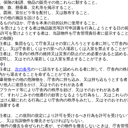
、保険の勧誘、物品の販売その他これらに類すること。
物、旗、懸垂幕、立札等を掲示すること。
、図画、宣伝ビラ等を配付し、又は散布すること。
その他の施設を設けること。
るもののほか、庁舎を本来の目的以外に使用すること。
可を受けようとする者は物品販売等許可申請書を行為しようとする日の
の許可を受けようとする者は、当該物件を庁舎管理責任者に提示するこ
の制限)
任者は、集団をなして庁舎又はその室に入ろうとする者に対して庁舎内
定し、又は庁舎若しくはその室への入場若しくは入室を禁止することが
任者は、庁舎内の秩序の維持又は災害の防止のため必要があると認める
質問し、又はその入場若しくは入室を禁止することができる。
令)
任者は、
次の各号
の一に該当すると認められる者に対して、庁舎内の秩
内から退去することを命ずることができる。
爆発物その他の危険物を、庁舎内に持ち込み、又は持ち込もうとする者
り他人に迷惑をかけ、又はそのおそれがある者
プラカード等により庁舎内の秩序を妨げ、又はそのおそれがある者
て、すわりこみその他通行の妨害となるような行為をし、又はこれらの
はけん騒にわたる行為により庁舎内の秩序をみだし、又はそのおそれが
強要する者
任者は、この規則の規定により許可を受けるべき行為を許可を受けない
し、又は当該物件を撤去させなければならない。
り物件の撤去を命ぜられた者が、その物件を撤去しないときは、庁舎管