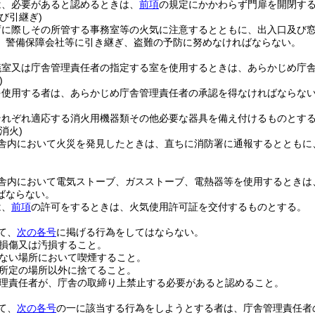
は、必要があると認めるときは、
前項
の規定にかかわらず門扉を開閉す
び引継ぎ)
庁に際しその所管する事務室等の火気に注意するとともに、出入口及び
、警備保障会社等に引き継ぎ、盗難の予防に努めなければならない。
議室又は庁舎管理責任者の指定する室を使用するときは、あらかじめ庁
)
を使用する者は、あらかじめ庁舎管理責任者の承認を得なければならな
それぞれ適応する消火用機器類その他必要な器具を備え付けるものとす
消火)
舎内において火災を発見したときは、直ちに消防署に通報するとともに
舎内において電気ストーブ、ガスストーブ、電熱器等を使用するときは
ばならない。
は、
前項
の許可をするときは、火気使用許可証を交付するものとする。
て、
次の各号
に掲げる行為をしてはならない。
損傷又は汚損すること。
ない場所において喫煙すること。
所定の場所以外に捨てること。
理責任者が、庁舎の取締り上禁止する必要があると認めること。
て、
次の各号
の一に該当する行為をしようとする者は、庁舎管理責任者