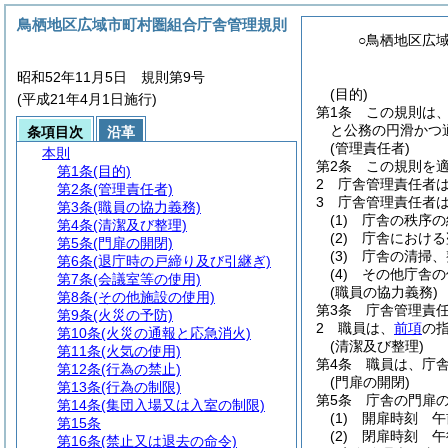
鳥栖地区広域市町村圏組合庁舎管理規則
○鳥栖地区広
昭和52年11月5日 規則第9号
(目的)
(平成21年4月1日施行)
第1条
この規則は
と公務の円滑かつ
条項目次
沿革
(管理責任者)
本則
第2条
この規則を
第1条
(目的)
2
庁舎管理責任者
第2条
(管理責任者)
3
庁舎管理責任者
第3条
(職員の協力義務)
(1)
庁舎の秩序の
第4条
(清潔及び整理)
(2)
庁舎における
第5条
(門扉の開閉)
(3)
庁舎の清掃、
第6条
(退庁時の戸締り及び引継ぎ)
(4)
その他庁舎の
第7条
(会議室等の使用)
(職員の協力義務)
第8条
(その他施設の使用)
第3条
庁舎管理責
第9条
(火災の予防)
2
職員は、
前項
の
第10条
(火災の通報と応急消火)
(清潔及び整理)
第11条
(火気の使用)
第4条
職員は、庁
第12条
(行為の禁止)
(門扉の開閉)
第13条
(行為の制限)
第5条
庁舎の門扉
第14条
(集団入場又は入室の制限)
(1)
開扉時刻 午
第15条
(2)
閉扉時刻 午
第16条
(禁止又は退去の命令)