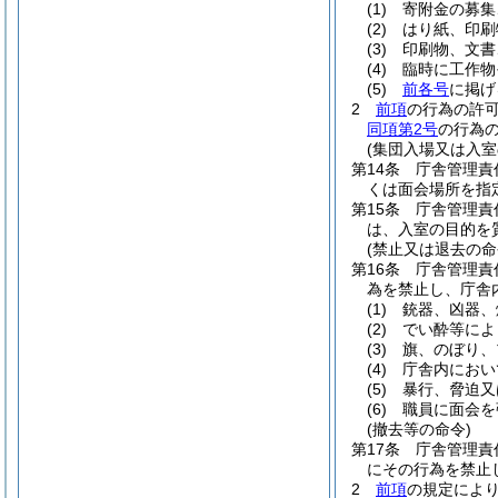
(1)
寄附金の募集
(2)
はり紙、印刷
(3)
印刷物、文書
(4)
臨時に工作物
(5)
前各号
に掲げ
2
前項
の行為の許
同項第2号
の行為
(集団入場又は入室
第14条
庁舎管理責
くは面会場所を指
第15条
庁舎管理責
は、入室の目的を
(禁止又は退去の命
第16条
庁舎管理責
為を禁止し、庁舎
(1)
銃器、凶器、
(2)
でい酔等によ
(3)
旗、のぼり、
(4)
庁舎内におい
(5)
暴行、脅迫又
(6)
職員に面会を
(撤去等の命令)
第17条
庁舎管理責
にその行為を禁止
2
前項
の規定によ