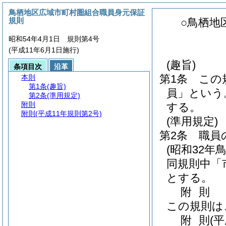
鳥栖地区広域市町村圏組合職員身元保証
規則
○鳥栖地
昭和54年4月1日 規則第4号
(平成11年6月1日施行)
(趣旨)
条項目次
沿革
第1条
この
本則
第1条
(趣旨)
員」という
第2条
(準用規定)
附則
する。
附則
(平成11年規則第2号)
(準用規定)
第2条
職員
(昭和32年
同規則中「
とする。
附
則
この規則は
附
則
(