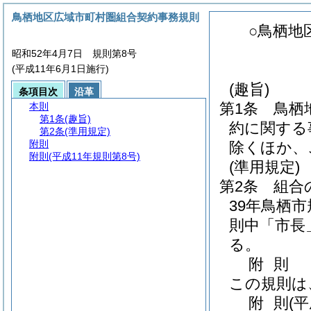
鳥栖地区広域市町村圏組合契約事務規則
○鳥栖地
昭和52年4月7日 規則第8号
(平成11年6月1日施行)
(趣旨)
条項目次
沿革
第1条
鳥栖
本則
第1条
(趣旨)
約に関する
第2条
(準用規定)
附則
除くほか、
附則
(平成11年規則第8号)
(準用規定)
第2条
組合
39年鳥栖市
則中「市長
る。
附
則
この規則は
附
則
(