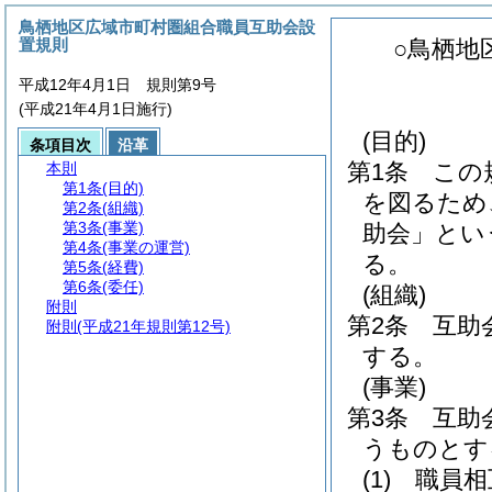
鳥栖地区広域市町村圏組合職員互助会設
置規則
○鳥栖地
平成12年4月1日 規則第9号
(平成21年4月1日施行)
(目的)
条項目次
沿革
第1条
この
本則
第1条
(目的)
を図るため
第2条
(組織)
第3条
(事業)
助会」とい
第4条
(事業の運営)
る。
第5条
(経費)
第6条
(委任)
(組織)
附則
第2条
互助
附則
(平成21年規則第12号)
する。
(事業)
第3条
互助
うものとす
(1)
職員相