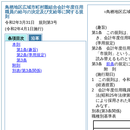
鳥栖地区広域市町村圏組合会計年度任用
職員の給与の決定及び支給等に関する規
○鳥栖地区広
則
令和2年3月31日 規則第3号
(趣旨)
(令和2年4月1日施行)
第1条
この規則は
き、会計年度任用
条項目次
沿革
(準用規定)
本則
第2条
会計年度任
第1条
(趣旨)
「市規則」という。
第2条
(準用規定)
読み替えるものと
第3条
第3条
前条
の規定
附則
附
則
別表
(第3条関係)
(施行期日)
1
この規則は、令和
(経過措置)
2
会計年度任用職
法
(昭和25年法律
により採用された
みなす。
別表
(第3条関係)
職種別基準表