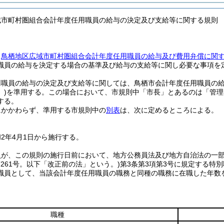
域市町村圏組合会計年度任用職員の給与の決定及び支給等に関する規則
、
鳥栖地区広域市町村圏組合会計年度任用職員の給与及び費用弁償に関
職員の給与を決定する場合の基準及び給与の支給等に関し必要な事項を
用職員の給与の決定及び支給等に関しては、鳥栖市会計年度任用職員の
)
を準用する。
この場合において、市規則中「市長」とあるのは「管理者
する。
にかかわらず、準用する市規則中の
別表
は、次に定めるところによる。
2年4月1日から施行する。
員が、この規則の施行日前において、地方公務員法及び地方自治法の一
第261号。以下「改正前の法」という。)
第3条第3項第3号に規定する特
職員として、当該会計年度任用職員の職務と同種の職務に在職した年数
職種