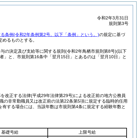
令和2年3月31日
規則第3号
する条例
(令和2年条例第2号。以下「条例」という。)
の規定に基づ
定めるものとする。
給与の決定及び支給等に関する規則
(令和2年鳥栖市規則第8号)
(以下
」と、市規則第16条中「翌月15日」とあるのは「翌月10日」と
部を改正する法律
(平成29年法律第29号)
による改正前の地方公務員
別職の非常勤職員又は改正前の法第22条第5項に規定する臨時的任用
を有する場合には、当該年数は市規則第4条に規定する経験年数と
基礎号給
上限号給