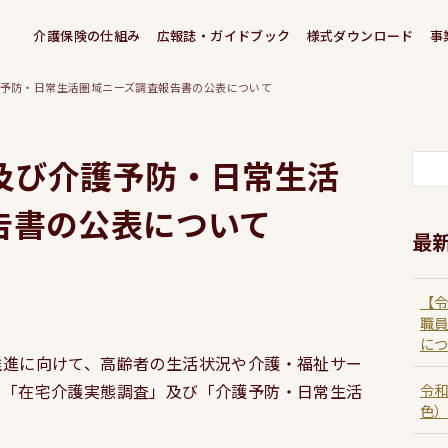
介護保険の仕組み
広報誌・ガイドブック
様式ダウンロード
事
予防・日常生活圏域ニーズ調査報告書の公表について
検
及び介護予防・日常生活
索
告書の公表について
最
【
職
に
推進に向けて、高齢者の生活状況や介護・福祉サー
令
、「在宅介護実態調査」及び「介護予防・日常生活
色