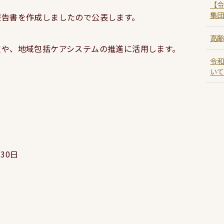
【令
集
報告書を作成しましたので公表します。
高
定や、地域包括ケアシステムの推進に活用します。
令
い
30日