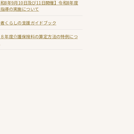
和8年9月10日及び11日開催】令和8年度
団指導の実施について
齢者くらしの支援ガイドブック
和８年度介護保険料の算定方法の特例につ
て