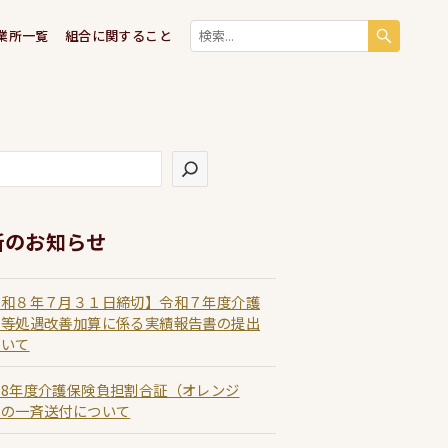
業所一覧
組合に関すること
新のお知らせ
令和８年７月３１日締切】令和７年度介護
員等処遇改善加算に係る実績報告書の提出
ついて
和8年度介護保険負担割合証（オレンジ
）の一斉送付について